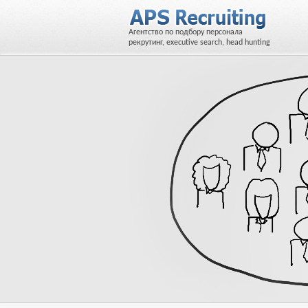
Агентство по подбору персонала
рекрутинг, executive search, head hunting