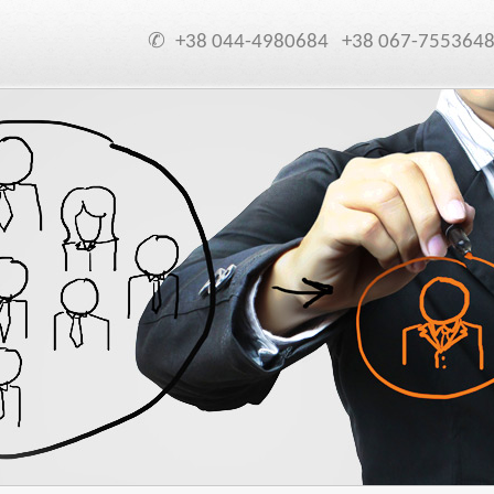
✆
+38 044-4980684
+38 067-755364