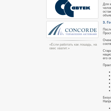
Для 
чело
оста
объяв
3. Г
Посл
Прос
Очен
соот
«Если работать как лошадь, на
овес хватит.»
Стара
наци
его 
Прак
Безус
Напри