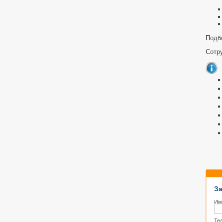
Подб
Сотру
За
Им
Те