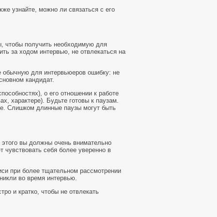
кже узнайте, можно ли связаться с его
ы, чтобы получить необходимую для
ть за ходом интервью, не отвлекаться на
е обычную для интервьюеров ошибку: не
сновном кандидат.
пособностях), о его отношении к работе
ах, характере). Будьте готовы к паузам.
е. Слишком длинные паузы могут быть
я этого вы должны очень внимательно
ет чувствовать себя более уверенно в
иси при более тщательном рассмотрении
никли во время интервью.
тро и кратко, чтобы не отвлекать