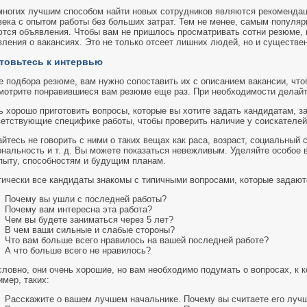
многих лучшим способом найти новых сотрудников являются рекомендации
века с опытом работы без больших затрат. Тем не менее, самым популя
ются объявления. Чтобы вам не пришлось просматривать сотни резюме, 
ления о вакансиях. Это не только отсеет лишних людей, но и существен
отовьтесь к интервью
е подбора резюме, вам нужно сопоставить их с описанием вакансии, что
мотрите понравившиеся вам резюме еще раз. При необходимости делайт
ь хорошо приготовить вопросы, которые вы хотите задать кандидатам, з
ветствующие специфике работы, чтобы проверить наличие у соискателей
йтесь не говорить с ними о таких вещах как раса, возраст, социальный 
ональность и т. д. Вы можете показаться невежливым. Уделяйте особое
опыту, способностям и будущим планам.
тически все кандидаты знакомы с типичными вопросами, которые задают
Почему вы ушли с последней работы?
Почему вам интересна эта работа?
Чем вы будете заниматься через 5 лет?
В чем ваши сильные и слабые стороны?
Что вам больше всего нравилось на вашей последней работе?
А что больше всего не нравилось?
ловно, они очень хорошие, но вам необходимо подумать о вопросах, к к
мер, таких:
Расскажите о вашем лучшем начальнике. Почему вы считаете его луч