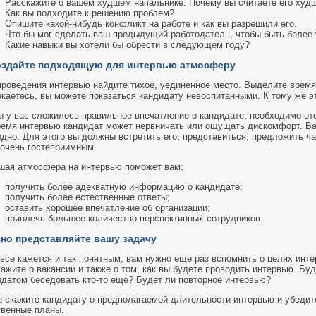
Расскажите о вашем худшем начальнике. Почему вы считаете его худ
Как вы подходите к решению проблем?
Опишите какой-нибудь конфликт на работе и как вы разрешили его.
Что бы мог сделать ваш предыдущий работодатель, чтобы быть боле
Какие навыки вы хотели бы обрести в следующем году?
оздайте подходящую для интервью атмосферу
проведения интервью найдите тихое, уединенное место. Выделите время,
екаетесь, вы можете показаться кандидату невоспитанными. К тому же э
 у вас сложилось правильное впечатление о кандидате, необходимо отсу
ремя интервью кандидат может нервничать или ощущать дискомфорт. Ва
одно. Для этого вы должны встретить его, представиться, предложить ч
 очень гостеприимным.
шая атмосфера на интервью поможет вам:
получить более адекватную информацию о кандидате;
получить более естественные ответы;
оставить хорошее впечатление об организации;
привлечь большее количество перспективных сотрудников.
сно представляйте вашу задачу
все кажется и так понятным, вам нужно еще раз вспомнить о целях инте
ажите о вакансии и также о том, как вы будете проводить интервью. Б
идатом беседовать кто-то еще? Будет ли повторное интервью?
 скажите кандидату о предполагаемой длительности интервью и убедитес
твенные планы.