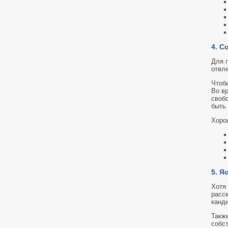
4. С
Для 
отвл
Чтобы
Во в
своб
быть
Хоро
5. Я
Хотя 
расск
канд
Также
собс