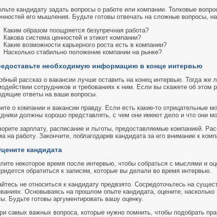
ольте кандидату задать вопросы о работе или компании. Толковые вопр
енностей его мышления. Будьте готовы отвечать на сложные вопросы, н
Каким образом поощряется безупречная работа?
Какова система ценностей и этикет компании?
Какие возможности карьерного роста есть в компании?
Насколько стабильно положение компании на рынке?
редоставьте необходимую информацию в конце интервью
бный рассказ о вакансии лучше оставить на конец интервью. Тогда же л
модействии сотрудников и требованиях к ним. Если вы скажете об этом 
одящие ответы на ваши вопросы.
ите о компании и вакансии правду. Если есть какие-то отрицательные м
удники должны хорошо представлять, с чем они имеют дело и что они мо
ворите зарплату, расписание и льготы, предоставляемые компанией. Ра
а на работу. Закончите, поблагодарив кандидата за его внимание к комп
Оцените кандидата
лите некоторое время после интервью, чтобы собраться с мыслями и оце
придется обратиться к записям, которые вы делали во время интервью.
айтесь не относиться к кандидату предвзято. Сосредоточьтесь на сущес
ованиях. Основываясь на прошлом опыте кандидата, оцените, насколько
ы. Будьте готовы аргументировать вашу оценку.
три самых важных вопроса, которые нужно помнить, чтобы подобрать пра