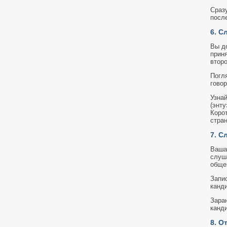
Сразу
посл
6. С
Вы д
прин
втор
Погл
гово
Узнай
(энту
Коро
стра
7. С
Ваша
слуша
обще
Запи
канд
Заран
канд
8. О