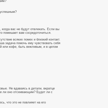
шим?
е успешным?
 когда вас не будут отвлекать. Если вы
то помешает вам сосредоточиться.
тствие всяких помех и близкий контакт.
ша задача помочь ему чувствовать себя
ай или кофе, быть вежливым, и в целом
рвью. Не вдаваясь в детали, вкратце
уде ли оно отсеивающим? Будет ли с
ь, что это не повлияет на его