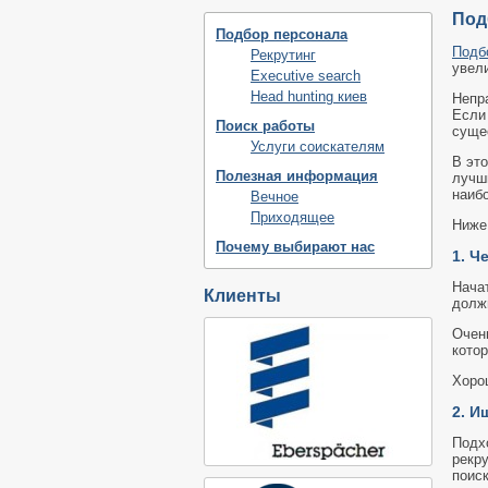
Под
Подбор персонала
Подб
Рекрутинг
увел
Executive search
Head hunting киев
Непр
Если 
Поиск работы
суще
Услуги соискателям
В эт
Полезная информация
лучш
наиб
Вечное
Приходящее
Ниже
Почему выбирают нас
1. Ч
Нача
Клиенты
должн
Очень
котор
Хоро
2. И
Подх
рекру
поиск