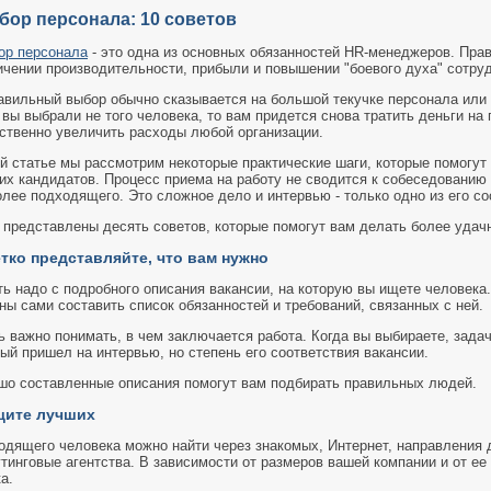
бор персонала: 10 советов
ор персонала
- это одна из основных обязанностей HR-менеджеров. Пра
ичении производительности, прибыли и повышении "боевого духа" сотруд
авильный выбор обычно сказывается на большой текучке персонала или 
вы выбрали не того человека, то вам придется снова тратить деньги на
ственно увеличить расходы любой организации.
ой статье мы рассмотрим некоторые практические шаги, которые помогут
их кандидатов. Процесс приема на работу не сводится к собеседованию
олее подходящего. Это сложное дело и интервью - только одно из его с
 представлены десять советов, которые помогут вам делать более удач
етко представляйте, что вам нужно
ть надо с подробного описания вакансии, на которую вы ищете человека
ы сами составить список обязанностей и требований, связанных с ней.
 важно понимать, в чем заключается работа. Когда вы выбираете, задач
ый пришел на интервью, но степень его соответствия вакансии.
шо составленные описания помогут вам подбирать правильных людей.
щите лучших
одящего человека можно найти через знакомых, Интернет, направления 
тинговые агентства. В зависимости от размеров вашей компании и от ее
а.