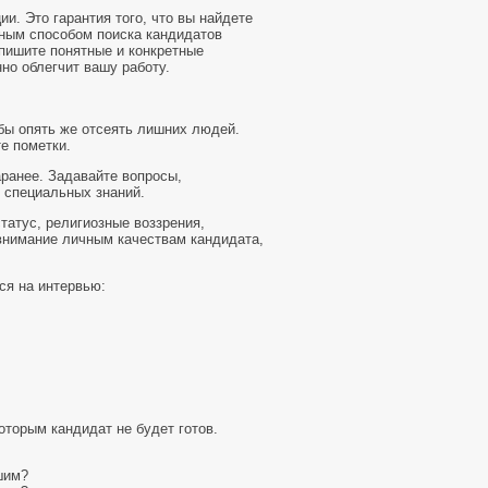
. Это гарантия того, что вы найдете
рным способом поиска кандидатов
пишите понятные и конкретные
но облегчит вашу работу.
бы опять же отсеять лишних людей.
е пометки.
аранее. Задавайте вопросы,
 специальных знаний.
статус, религиозные воззрения,
 внимание личным качествам кандидата,
ся на интервью:
оторым кандидат не будет готов.
шим?