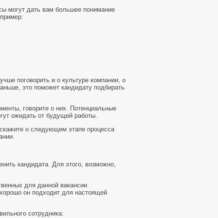
осы могут дать вам большее понимание
апример:
учше поговорить и о культуре компании, о
раньше, это поможет кандидату подбирать
оменты, говорите о них. Потенциальные
гут ожидать от будущей работы.
сскажите о следующем этапе процесса
ании.
нить кандидата. Для этого, возможно,
твенных для данной вакансии
 хорошо он подходит для настоящей
вильного сотрудника: