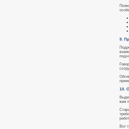
Позв
особ
9. П
Подро
взаи
подх
Говор
сотр
Обго
прием
10. 
Выде
вам 
Стар
треб
работ
Вот 