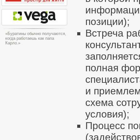
информация
позиции);
Встреча ра
«Буратины обычно получаются,
когда работаешь как папа
консультант
Карло.»
заполняетс
полная фор
специалист
и приемлем
схема сотр
условия);
Процесс по
(задейство