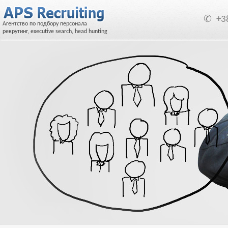
✆
+3
Агентство по подбору персонала
рекрутинг, executive search, head hunting