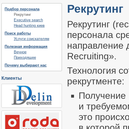
Рекрутинг
Подбор персонала
Рекрутинг
Executive search
Рекрутинг (rec
Head hunting киев
персонала сре
Поиск работы
Услуги соискателям
направление 
Полезная информация
Вечное
Recruiting».
Приходящее
Почему выбирают нас
Технология с
Клиенты
рекрутменте:
Получение 
и требуемо
это происх
в которой 