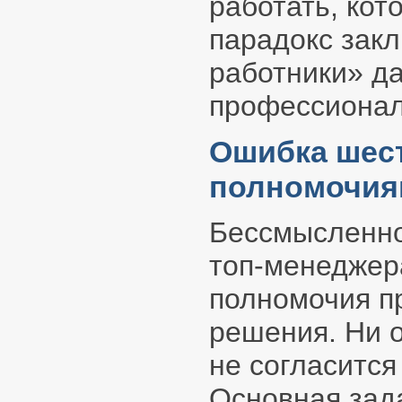
работать, кот
парадокс закл
работники» д
профессиона
Ошибка шест
полномочия
Бессмысленно
топ-менеджера
полномочия п
решения. Ни 
не согласится
Основная зад