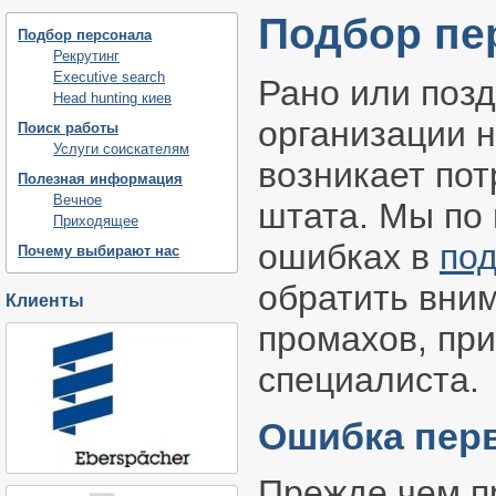
Подбор пе
Подбор персонала
Рекрутинг
Executive search
Рано или поз
Head hunting киев
организации н
Поиск работы
Услуги соискателям
возникает по
Полезная информация
Вечное
штата. Мы по
Приходящее
ошибках в
по
Почему выбирают нас
обратить вним
Клиенты
промахов, при
специалиста.
Ошибка перв
Прежде чем п