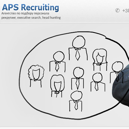
✆
+3
Агентство по подбору персонала
рекрутинг, executive search, head hunting