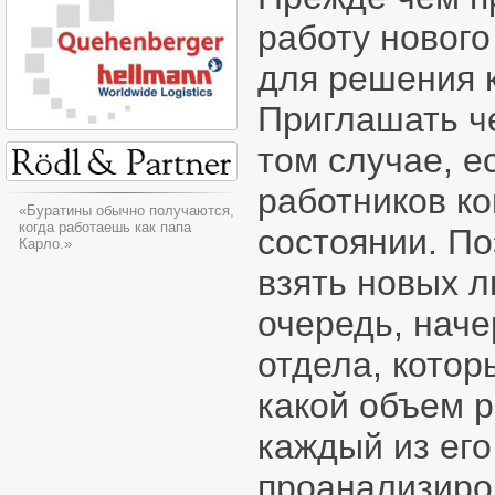
работу нового
для решения 
Приглашать че
том случае, е
работников ко
«Буратины обычно получаются,
когда работаешь как папа
состоянии. По
Карло.»
взять новых л
очередь, наче
отдела, котор
какой объем 
каждый из его
проанализиро