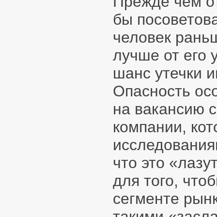
Прежде чем от
бы посоветова
человек раньш
лучше от его 
шанс утечки 
Опасность осо
на вакансию с
компании, ко
исследованиям
что это «лазу
для того, чт
сегменте рынк
такими «засл