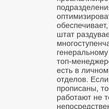
подразделени
оптимизироват
обеспечивает,
штат раздувае
многоступенча
генеральному
топ-менеджеро
есть в лично
отделов. Если
прописаны, т
работают не т
непосредстве